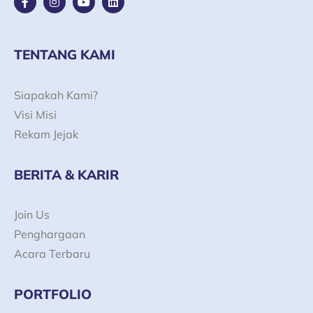
a
n
o
i
c
s
u
n
e
t
t
k
b
a
u
e
o
g
b
d
TENTANG KAMI
o
r
e
i
k
a
n
-
m
Siapakah Kami?
f
Visi Misi
Rekam Jejak
BERITA & KARIR
Join Us
Penghargaan
Acara Terbaru
PORTFOLIO