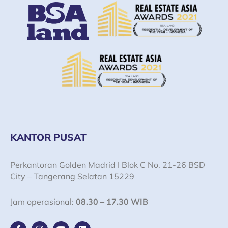
KANTOR PUSAT
Perkantoran Golden Madrid I Blok C No. 21-26 BSD
City – Tangerang Selatan 15229
Jam operasional:
08.30 – 17.30 WIB
F
I
Y
L