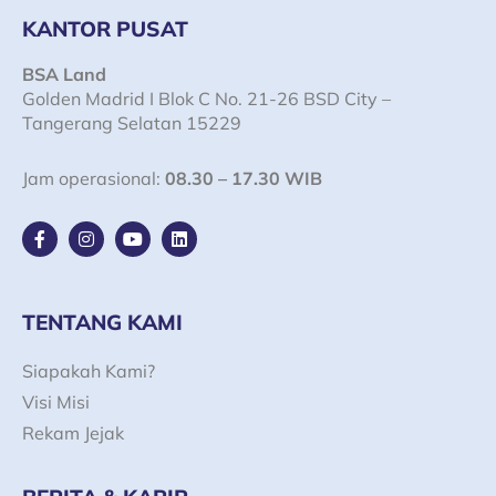
KANTOR PUSAT
BSA Land
Golden Madrid I Blok C No. 21-26 BSD City –
Tangerang Selatan 15229
Jam operasional:
08.30 – 17.30 WIB
F
I
Y
L
a
n
o
i
c
s
u
n
e
t
t
k
b
a
u
e
o
g
b
d
TENTANG KAMI
o
r
e
i
k
a
n
Siapakah Kami?
-
m
f
Visi Misi
Rekam Jejak