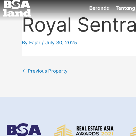
Skip
Beranda
Tentang
to
Royal Sentr
content
By
Fajar
/
July 30, 2025
←
Previous Property