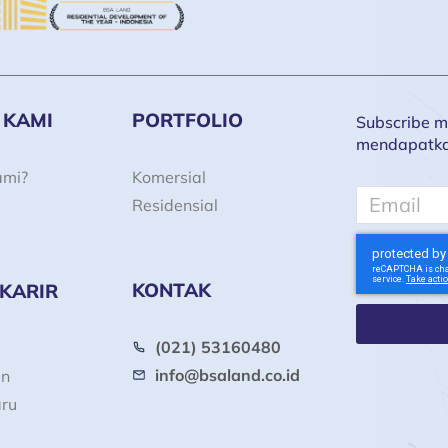
 KAMI
PORTFOLIO
Subscribe ma
mendapatkan 
ami?
Komersial
Email
Residensial
KONTAK
 KARIR
(021) 53160480
info@bsaland.co.id
an
aru