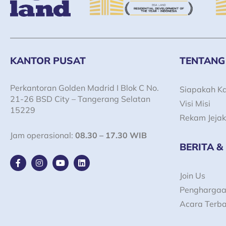
KANTOR PUSAT
TENTANG
Perkantoran Golden Madrid I Blok C No.
Siapakah K
21-26 BSD City – Tangerang Selatan
Visi Misi
15229
Rekam Jejak
Jam operasional:
08.30 – 17.30 WIB
BERITA &
F
I
Y
L
a
n
o
i
c
s
u
n
Join Us
e
t
t
k
Pengharga
b
a
u
e
o
g
b
d
Acara Terb
o
r
e
i
k
a
n
-
m