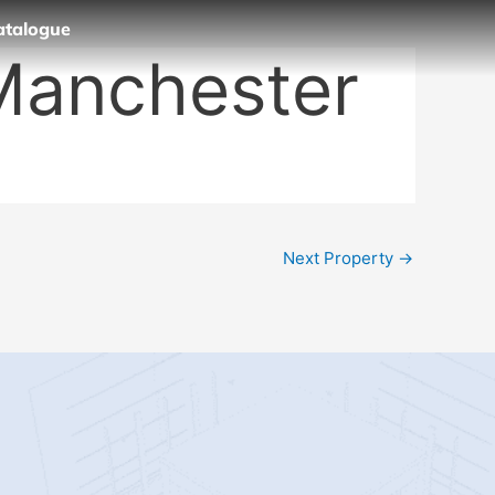
atalogue
Manchester
Next Property
→