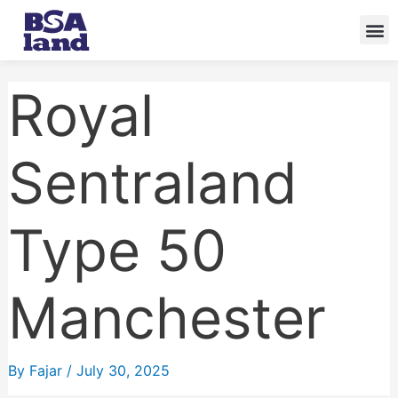
Skip
to
content
Royal
Sentraland
Type 50
Manchester
By
Fajar
/
July 30, 2025