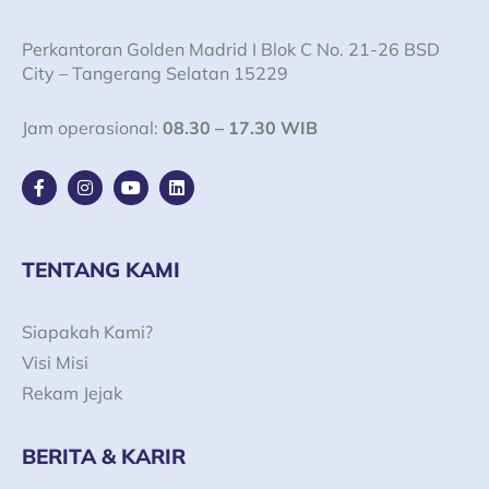
Perkantoran Golden Madrid I Blok C No. 21-26 BSD
City – Tangerang Selatan 15229
Jam operasional:
08.30 – 17.30 WIB
F
I
Y
L
a
n
o
i
c
s
u
n
e
t
t
k
b
a
u
e
o
g
b
d
TENTANG KAMI
o
r
e
i
k
a
n
-
m
Siapakah Kami?
f
Visi Misi
Rekam Jejak
BERITA & KARIR