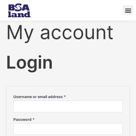
Skip
Required
Required
to
content
My account
Login
Username or email address
*
Password
*