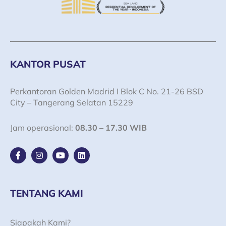
KANTOR PUSAT
Perkantoran Golden Madrid I Blok C No. 21-26 BSD
City – Tangerang Selatan 15229
Jam operasional:
08.30 – 17.30 WIB
F
I
Y
L
a
n
o
i
c
s
u
n
e
t
t
k
b
a
u
e
o
g
b
d
TENTANG KAMI
o
r
e
i
k
a
n
-
m
Siapakah Kami?
f