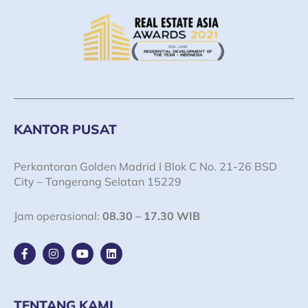
KANTOR PUSAT
Perkantoran Golden Madrid I Blok C No. 21-26 BSD
City – Tangerang Selatan 15229
Jam operasional:
08.30 – 17.30 WIB
F
I
Y
L
a
n
o
i
c
s
u
n
e
t
t
k
b
a
u
e
o
g
b
d
TENTANG KAMI