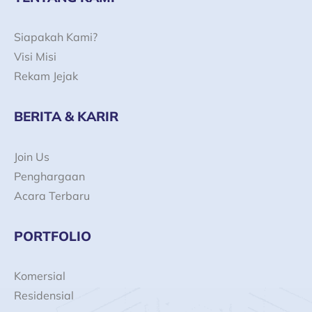
o
r
e
i
k
a
n
-
m
Siapakah Kami?
f
Visi Misi
Rekam Jejak
BERITA & KARIR
Join Us
Penghargaan
Acara Terbaru
PORTFOLIO
Komersial
Residensial