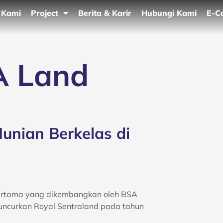
 Kami
Project
Berita & Karir
Hubungi Kami
E-C
A Land
unian Berkelas di
ertama yang dikembangkan oleh BSA
luncurkan Royal Sentraland pada tahun