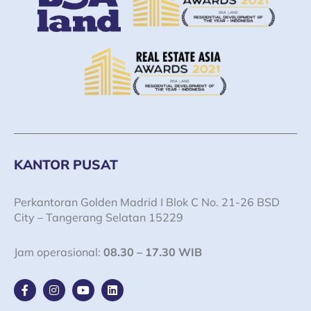
KANTOR PUSAT
Perkantoran Golden Madrid I Blok C No. 21-26 BSD
City – Tangerang Selatan 15229
Jam operasional:
08.30 – 17.30 WIB
F
I
Y
L
a
n
o
i
c
s
u
n