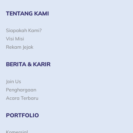
e
t
t
k
b
a
u
e
o
g
b
d
TENTANG KAMI
o
r
e
i
k
a
n
-
m
Siapakah Kami?
f
Visi Misi
Rekam Jejak
BERITA & KARIR
Join Us
Penghargaan
Acara Terbaru
PORTFOLIO
Komersial