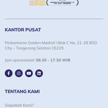
KANTOR PUSAT
Perkantoran Golden Madrid I Blok C No. 21-26 BSD
City – Tangerang Selatan 15229
Jam operasional:
08.30 – 17.30 WIB
F
I
Y
L
a
n
o
i
c
s
u
n
e
t
t
k
b
a
u
e
o
g
b
d
TENTANG KAMI
o
r
e
i
k
a
n
-
m
Siapakah Kami?
f