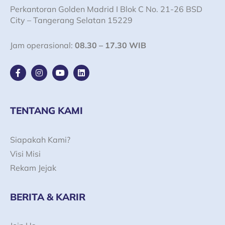
Perkantoran Golden Madrid I Blok C No. 21-26 BSD
City – Tangerang Selatan 15229
Jam operasional:
08.30 – 17.30 WIB
F
I
Y
L
a
n
o
i
c
s
u
n
e
t
t
k
b
a
u
e
o
g
b
d
TENTANG KAMI
o
r
e
i
k
a
n
-
m
Siapakah Kami?
f
Visi Misi
Rekam Jejak
BERITA & KARIR