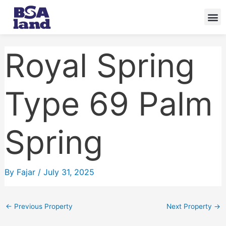
Skip
to
content
Royal Spring
Type 69 Palm
Spring
By
Fajar
/
July 31, 2025
←
Previous Property
Next Property
→