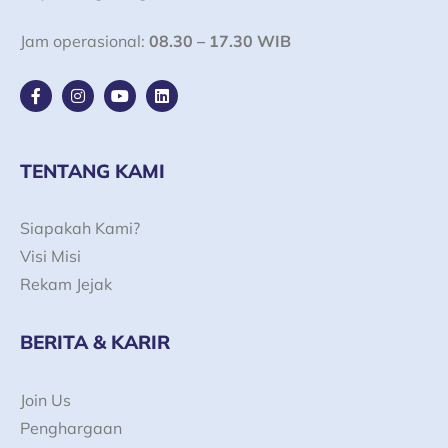
Jam operasional:
08.30 – 17.30 WIB
F
I
Y
L
a
n
o
i
c
s
u
n
e
t
t
k
b
a
u
e
o
g
b
d
TENTANG KAMI
o
r
e
i
k
a
n
-
m
Siapakah Kami?
f
Visi Misi
Rekam Jejak
BERITA & KARIR
Join Us
Penghargaan