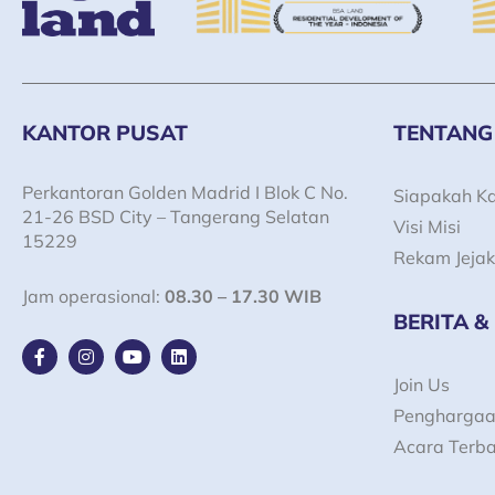
KANTOR PUSAT
TENTANG
Perkantoran Golden Madrid I Blok C No.
Siapakah K
21-26 BSD City – Tangerang Selatan
Visi Misi
15229
Rekam Jejak
Jam operasional:
08.30 – 17.30 WIB
BERITA &
F
I
Y
L
a
n
o
i
c
s
u
n
Join Us
e
t
t
k
Pengharga
b
a
u
e
o
g
b
d
Acara Terb
o
r
e
i
k
a
n
-
m