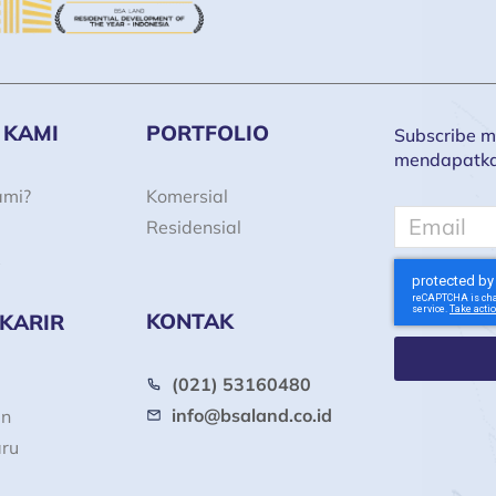
 KAMI
PORTFOLIO
Subscribe ma
mendapatkan 
ami?
Komersial
Email
Residensial
KONTAK
 KARIR
(021) 53160480
info@bsaland.co.id
an
aru