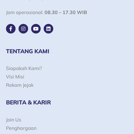
Jam operasional:
08.30 – 17.30 WIB
F
I
Y
L
a
n
o
i
c
s
u
n
e
t
t
k
b
a
u
e
o
g
b
d
TENTANG KAMI
o
r
e
i
k
a
n
-
m
Siapakah Kami?
f
Visi Misi
Rekam Jejak
BERITA & KARIR
Join Us
Penghargaan