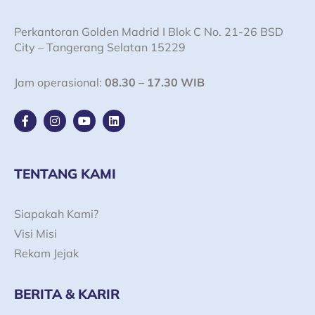
Perkantoran Golden Madrid I Blok C No. 21-26 BSD
City – Tangerang Selatan 15229
Jam operasional:
08.30 – 17.30 WIB
F
I
Y
L
a
n
o
i
c
s
u
n
e
t
t
k
b
a
u
e
o
g
b
d
TENTANG KAMI
o
r
e
i
k
a
n
-
m
Siapakah Kami?
f
Visi Misi
Rekam Jejak
BERITA & KARIR