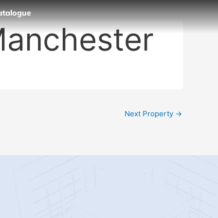
atalogue
Manchester
Next Property
→