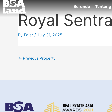
Skip
Beranda
Tentang
to
Royal Sentr
content
By
Fajar
/
July 31, 2025
←
Previous Property