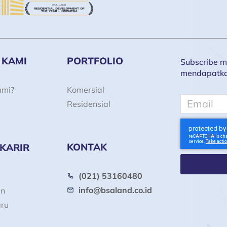
 KAMI
PORTFOLIO
Subscribe ma
mendapatkan 
ami?
Komersial
Email
Residensial
KONTAK
 KARIR
(021) 53160480
info@bsaland.co.id
an
aru