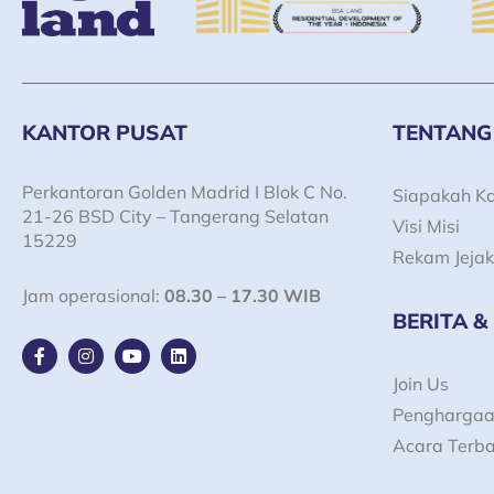
KANTOR PUSAT
TENTANG
Perkantoran Golden Madrid I Blok C No.
Siapakah K
21-26 BSD City – Tangerang Selatan
Visi Misi
15229
Rekam Jejak
Jam operasional:
08.30 – 17.30 WIB
BERITA &
F
I
Y
L
a
n
o
i
c
s
u
n
Join Us
e
t
t
k
Pengharga
b
a
u
e
o
g
b
d
Acara Terb
o
r
e
i
k
a
n
-
m