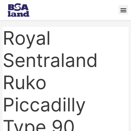
Skip
to
content
Royal
Sentraland
Ruko
Piccadilly
Type 90