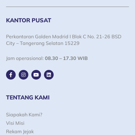
KANTOR PUSAT
Perkantoran Golden Madrid I Blok C No. 21-26 BSD
City – Tangerang Selatan 15229
Jam operasional:
08.30 – 17.30 WIB
F
I
Y
L
a
n
o
i
c
s
u
n
e
t
t
k
b
a
u
e
o
g
b
d
TENTANG KAMI
o
r
e
i
k
a
n
-
m
Siapakah Kami?
f
Visi Misi
Rekam Jejak