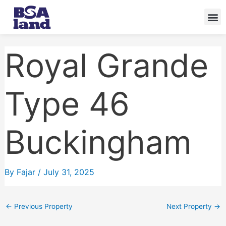
Skip
to
content
Royal Grande
Type 46
Buckingham
By
Fajar
/
July 31, 2025
←
Previous Property
Next Property
→