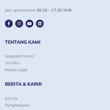
Jam operasional:
08.30 – 17.30 WIB
F
I
Y
L
a
n
o
i
c
s
u
n
e
t
t
k
b
a
u
e
o
g
b
d
TENTANG KAMI
o
r
e
i
k
a
n
-
m
Siapakah Kami?
f
Visi Misi
Rekam Jejak
BERITA & KARIR
Join Us
Penghargaan