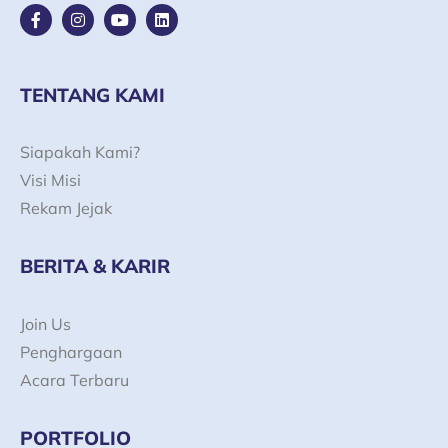
F
I
Y
L
a
n
o
i
c
s
u
n
e
t
t
k
b
a
u
e
o
g
b
d
TENTANG KAMI
o
r
e
i
k
a
n
-
m
Siapakah Kami?
f
Visi Misi
Rekam Jejak
BERITA & KARIR
Join Us
Penghargaan
Acara Terbaru
PORTFOLIO