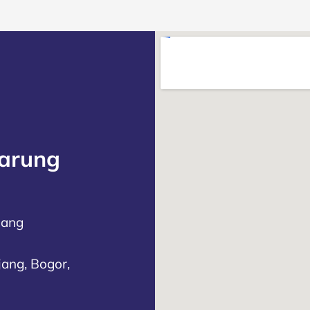
Parung
jang
jang, Bogor,