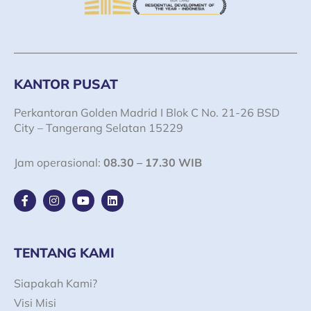
KANTOR PUSAT
Perkantoran Golden Madrid I Blok C No. 21-26 BSD
City – Tangerang Selatan 15229
Jam operasional:
08.30 – 17.30 WIB
F
I
Y
L
a
n
o
i
c
s
u
n
e
t
t
k
b
a
u
e
o
g
b
d
TENTANG KAMI
o
r
e
i
k
a
n
Siapakah Kami?
-
m
f
Visi Misi