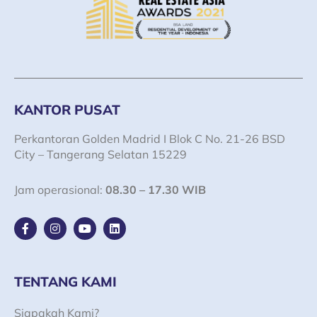
KANTOR PUSAT
Perkantoran Golden Madrid I Blok C No. 21-26 BSD
City – Tangerang Selatan 15229
Jam operasional:
08.30 – 17.30 WIB
F
I
Y
L
a
n
o
i
c
s
u
n
e
t
t
k
b
a
u
e
o
g
b
d
TENTANG KAMI
o
r
e
i
k
a
n
Siapakah Kami?
-
m