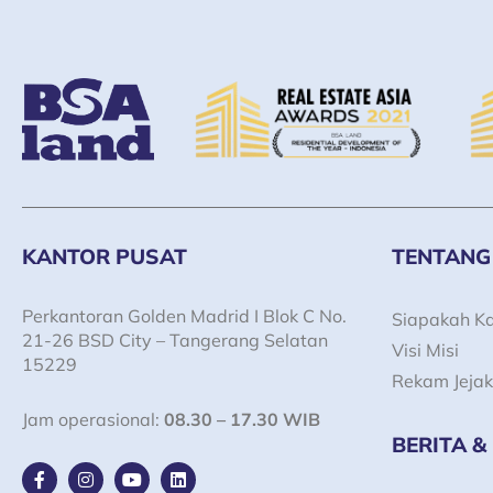
KANTOR PUSAT
TENTANG
Perkantoran Golden Madrid I Blok C No.
Siapakah K
21-26 BSD City – Tangerang Selatan
Visi Misi
15229
Rekam Jejak
Jam operasional:
08.30 – 17.30 WIB
BERITA &
F
I
Y
L
a
n
o
i