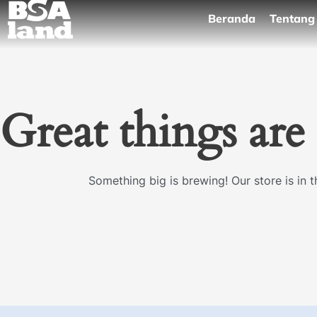
Skip
Beranda
Tentang
to
content
Great things are
Something big is brewing! Our store is in 