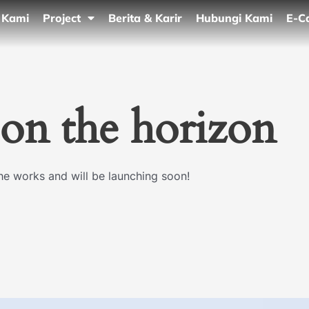
 Kami
Project
Berita & Karir
Hubungi Kami
E-C
 on the horizon
the works and will be launching soon!