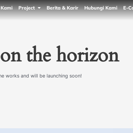
 Kami
Project
Berita & Karir
Hubungi Kami
E-C
 on the horizon
the works and will be launching soon!