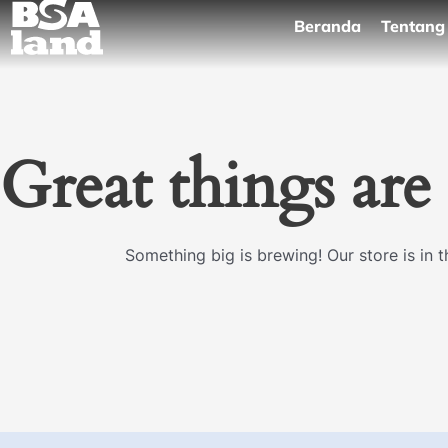
Skip
Beranda
Tentang
to
content
Great things are
Something big is brewing! Our store is in 