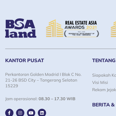
KANTOR PUSAT
TENTANG
Perkantoran Golden Madrid I Blok C No.
Siapakah K
21-26 BSD City – Tangerang Selatan
Visi Misi
15229
Rekam Jejak
Jam operasional:
08.30 – 17.30 WIB
BERITA &
F
I
Y
L
a
n
o
i