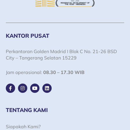
KANTOR PUSAT
Perkantoran Golden Madrid I Blok C No. 21-26 BSD
City – Tangerang Selatan 15229
Jam operasional:
08.30 – 17.30 WIB
F
I
Y
L
a
n
o
i
c
s
u
n
e
t
t
k
b
a
u
e
o
g
b
d
TENTANG KAMI
o
r
e
i
k
a
n
-
m
Siapakah Kami?
f