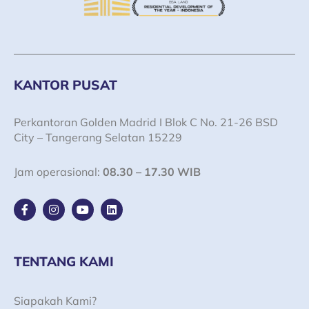
KANTOR PUSAT
Perkantoran Golden Madrid I Blok C No. 21-26 BSD
City – Tangerang Selatan 15229
Jam operasional:
08.30 – 17.30 WIB
F
I
Y
L
a
n
o
i
c
s
u
n
e
t
t
k
b
a
u
e
o
g
b
d
TENTANG KAMI
o
r
e
i
k
a
n
-
m
Siapakah Kami?
f