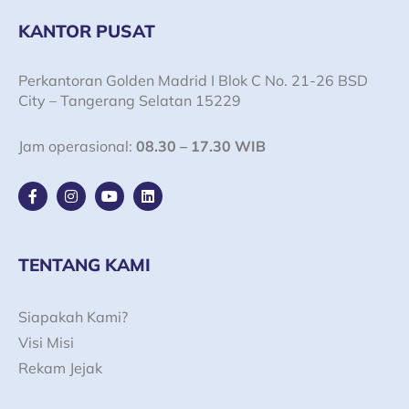
KANTOR PUSAT
Perkantoran Golden Madrid I Blok C No. 21-26 BSD
City – Tangerang Selatan 15229
Jam operasional:
08.30 – 17.30 WIB
F
I
Y
L
a
n
o
i
c
s
u
n
e
t
t
k
b
a
u
e
o
g
b
d
TENTANG KAMI
o
r
e
i
k
a
n
-
m
Siapakah Kami?
f
Visi Misi
Rekam Jejak