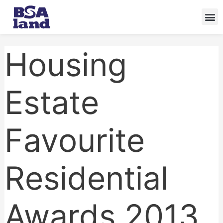
Skip
to
content
Housing
Estate
Favourite
Residential
Awards 2013