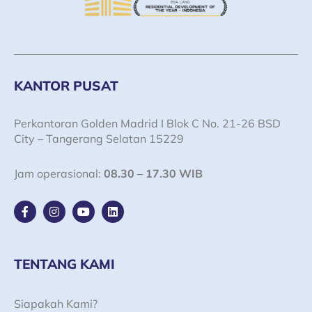
KANTOR PUSAT
Perkantoran Golden Madrid I Blok C No. 21-26 BSD
City – Tangerang Selatan 15229
Jam operasional:
08.30 – 17.30 WIB
F
I
Y
L
a
n
o
i
c
s
u
n
e
t
t
k
b
a
u
e
o
g
b
d
TENTANG KAMI
o
r
e
i
k
a
n
-
m
Siapakah Kami?
f