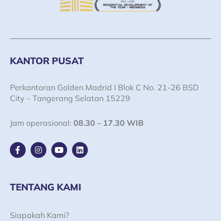
KANTOR PUSAT
Perkantoran Golden Madrid I Blok C No. 21-26 BSD
City – Tangerang Selatan 15229
Jam operasional:
08.30 – 17.30 WIB
F
I
Y
L
a
n
o
i
c
s
u
n
e
t
t
k
b
a
u
e
o
g
b
d
TENTANG KAMI
o
r
e
i
k
a
n
-
m
Siapakah Kami?
f