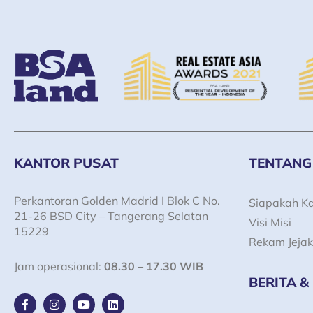
KANTOR PUSAT
TENTANG
Perkantoran Golden Madrid I Blok C No.
Siapakah K
21-26 BSD City – Tangerang Selatan
Visi Misi
15229
Rekam Jejak
Jam operasional:
08.30 – 17.30 WIB
BERITA &
F
I
Y
L
a
n
o
i