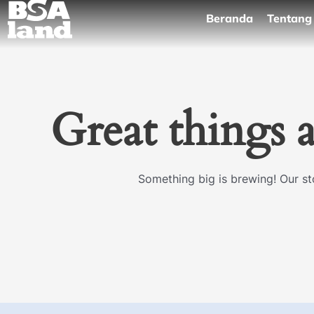
Skip
Beranda
Tentang
to
content
Great things 
Something big is brewing! Our sto