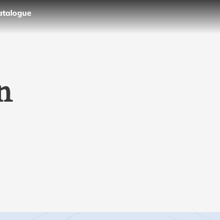
atalogue
n