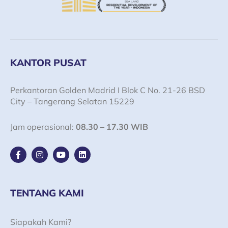
KANTOR PUSAT
Perkantoran Golden Madrid I Blok C No. 21-26 BSD
City – Tangerang Selatan 15229
Jam operasional:
08.30 – 17.30 WIB
F
I
Y
L
a
n
o
i
c
s
u
n
e
t
t
k
b
a
u
e
o
g
b
d
TENTANG KAMI
o
r
e
i
k
a
n
-
m
Siapakah Kami?
f