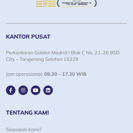
KANTOR PUSAT
Perkantoran Golden Madrid I Blok C No. 21-26 BSD
City – Tangerang Selatan 15229
Jam operasional:
08.30 – 17.30 WIB
F
I
Y
L
a
n
o
i
c
s
u
n
e
t
t
k
b
a
u
e
o
g
b
d
TENTANG KAMI
o
r
e
i
k
a
n
-
m
Siapakah Kami?
f