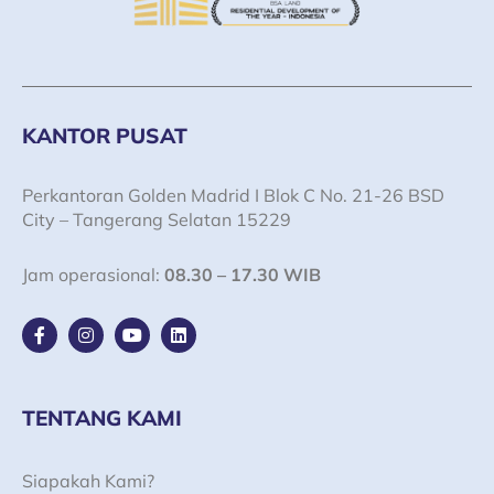
KANTOR PUSAT
Perkantoran Golden Madrid I Blok C No. 21-26 BSD
City – Tangerang Selatan 15229
Jam operasional:
08.30 – 17.30 WIB
F
I
Y
L
a
n
o
i
c
s
u
n
e
t
t
k
b
a
u
e
o
g
b
d
TENTANG KAMI
o
r
e
i
k
a
n
-
m
Siapakah Kami?
f