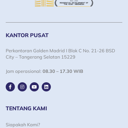
KANTOR PUSAT
Perkantoran Golden Madrid I Blok C No. 21-26 BSD
City – Tangerang Selatan 15229
Jam operasional:
08.30 – 17.30 WIB
F
I
Y
L
a
n
o
i
c
s
u
n
e
t
t
k
b
a
u
e
o
g
b
d
TENTANG KAMI
o
r
e
i
k
a
n
-
m
Siapakah Kami?
f