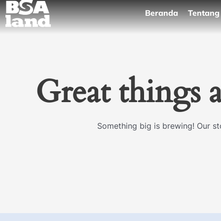
Skip
Beranda
Tentang
to
content
Great things 
Something big is brewing! Our sto