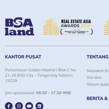
KANTOR PUSAT
TENTANG
Perkantoran Golden Madrid I Blok C No.
Siapakah K
21-26 BSD City – Tangerang Selatan
Visi Misi
15229
Rekam Jejak
Jam operasional:
08.30 – 17.30 WIB
BERITA &
F
I
Y
L
a
n
o
i