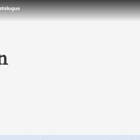
atalogue
n