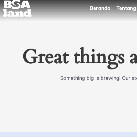
Skip
Beranda
Tentang
to
content
Great things 
Something big is brewing! Our sto