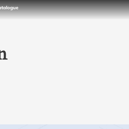
atalogue
n