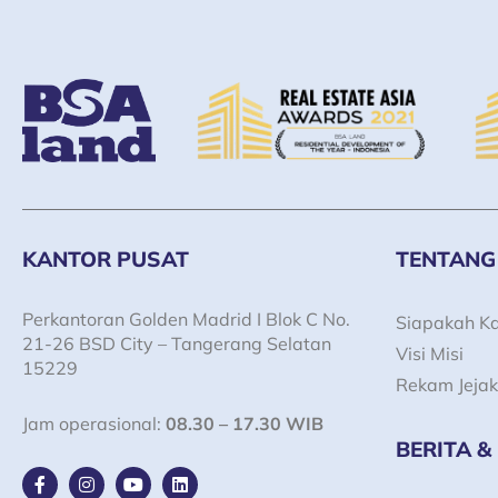
KANTOR PUSAT
TENTANG
Perkantoran Golden Madrid I Blok C No.
Siapakah K
21-26 BSD City – Tangerang Selatan
Visi Misi
15229
Rekam Jejak
Jam operasional:
08.30 – 17.30 WIB
BERITA &
F
I
Y
L
a
n
o
i